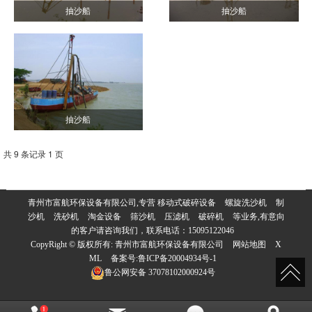
抽沙船
抽沙船
抽沙船
共 9 条记录 1 页
青州市富航环保设备有限公司,专营
移动式破碎设备
螺旋洗沙机
制
沙机
洗砂机
淘金设备
筛沙机
压滤机
破碎机
等业务,有意向
的客户请咨询我们，联系电话：
15095122046
CopyRight © 版权所有:
青州市富航环保设备有限公司
网站地图
X
ML
备案号:
鲁ICP备20004934号-1
鲁公网安备
37078102000924号