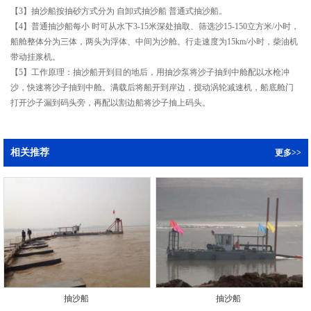
【3】抽沙船按抽砂方式分为 自卸式抽沙船 普通式抽沙船。
【4】普通抽沙船每小 时可从水下3-15米深处抽取、筛选沙15-150立方米/小时，
船舱整体分为三体，两头为浮体、中间为沙舱。行走速度为15km/小时，柴油机
带动挂浆机。
【5】工作原理：抽沙船开到目的地后，用抽沙泵将沙子抽到中舱配以水枪冲
沙，快速将沙子抽到中舱。满载后将船开到岸边，搅动涡轮减速机，船底舱门
打开沙子漏到码头旁，再配以割边船将沙子抽上码头。
相关推荐
更多>>
抽沙船
抽沙船