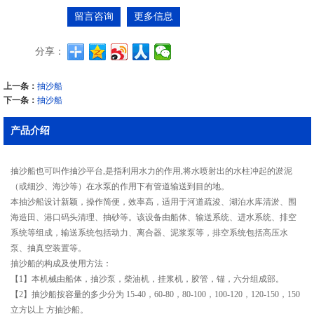
留言咨询
更多信息
分享：
上一条：
抽沙船
下一条：
抽沙船
产品介绍
抽沙船也可叫作抽沙平台,是指利用水力的作用,将水喷射出的水柱冲起的淤泥
（或细沙、海沙等）在水泵的作用下有管道输送到目的地。
本抽沙船设计新颖，操作简便，效率高，适用于河道疏浚、湖泊水库清淤、围
海造田、港口码头清理、抽砂等。该设备由船体、输送系统、进水系统、排空
系统等组成，输送系统包括动力、离合器、泥浆泵等，排空系统包括高压水
泵、抽真空装置等。
抽沙船的构成及使用方法：
【1】本机械由船体，抽沙泵，柴油机，挂浆机，胶管，锚，六分组成部。
【2】抽沙船按容量的多少分为 15-40，60-80，80-100，100-120，120-150，150
立方以上 方抽沙船。