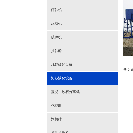
筛沙机
压滤机
破碎机
抽沙船
洗砂破碎设备
共 6 
海沙淡化设备
混凝土砂石分离机
挖沙船
滚筒筛
挖斗提升机