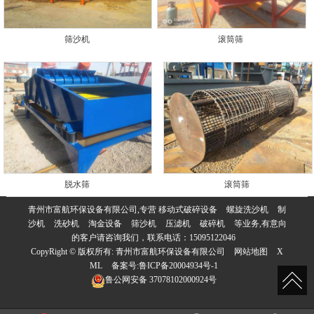
筛沙机
滚筒筛
脱水筛
滚筒筛
青州市富航环保设备有限公司,专营
移动式破碎设备
螺旋洗沙机
制
沙机
洗砂机
淘金设备
筛沙机
压滤机
破碎机
等业务,有意向
的客户请咨询我们，联系电话：
15095122046
CopyRight © 版权所有:
青州市富航环保设备有限公司
网站地图
X
ML
备案号:
鲁ICP备20004934号-1
鲁公网安备
37078102000924号