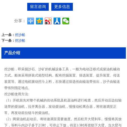
留言咨询
更多信息
分享：
上一条：
挖沙船
下一条：
挖沙船
产品介绍
挖沙船，即采掘沙石、沙矿的机械设备工具，一般为电动迁移式或柴油机械动
力式。船体采用拼装式箱型结构。配有挖掘装置、筛选装置、提升装置、传送
装置等。通过电机驱动挖斗上料，石块通过筛选传由输送带传出，沙子由输送
带传到指定地点。
挖沙船使用方法:
（1）开机前先对整个机械的传动系统及机器油料进行检查，然后开动后边拉输
送带的柴油机，拉开离合器，发动柴油机，慢慢动松离合器，将转速调至正
常。再发动前拉链斗的柴油机。
（2）两柴油机起动后。将转速调至需要速度。然后松开大臂刹车。慢慢将其放
下，等料斗内沙子多于2/3时，可停止下放，待至1/3时再资助下大臂。当大臂与