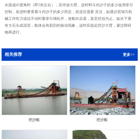
水面成45度角时（即5米左右），应停放大臂。这时料斗内沙子的多少改用牵引
控制，前进时要查看斗内沙子的多少而定，前进后退要 灵活，如遇沙层塌方机
械工作吃力或拉不动时要牵引绳松开，使船向后退，直至挖动为止。如水下遇
有大石头或泥层，船体会有剧烈的振动现象，这时应提起挖沙大臂，避过障碍
物再进行。
相关推荐
更多>>
挖沙船
挖沙船